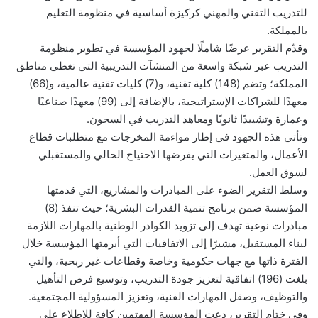
للتدريب التقني والمهني كركيزة أساسية في منظومة التعليم
بالمملكة.
وقدّم التقرير عرضًا شاملًا لجهود المؤسسة في تطوير منظومة
التدريب عبر شبكة واسعة من المنشآت التدريبية التي تغطي مناطق
المملكة؛ وتضم (148) كلية تقنية، و(7) كليات تقنية عالمية، و(66)
معهدًا للشراكات الإستراتيجية، بالإضافة إلى (99) معهدًا صناعيًا
وعمارة وتشييدًا ثانويًا ومعاهد التدريب في السجون.
وتأتي هذه الجهود في إطار مواءمة المخرجات مع متطلبات قطاع
الأعمال، والمتغيرات التي يفرضها الاحتياج الحالي والمستقبلي
لسوق العمل.
وسلط التقرير الضوء على المبادرات والمشاريع، التي قدمتها
المؤسسة ضمن برنامج تنمية القدرات البشرية؛ حيث تنفذ (8)
مبادرات نوعية تهدف إلى تزويد الكوادر الوطنية بالمهارات اللازمة
لبناء المستقبل، مشيرًا إلى الاتفاقيات التي أبرمتها المؤسسة خلال
الفترة ذاتها مع جهات حكومية وخاصة وقطاعات غير ربحية، والتي
بلغت (196) اتفاقية لتعزيز جودة التدريب، وتوسيع فرص التأهيل
والتوظيف، وصقل المهارات الفنية، وتعزيز المسؤولية المجتمعية.
وفي ختام التقرير، دعت المؤسسة المهتمين كافة للاطلاع على