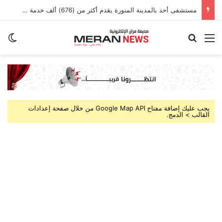
مستشفى أحد بالمدينة المنورة يقدم أكثر من (676) ألف خدمة صحية خلال النصف الأول من 2026
القائمة
بحث عن
ال
يجب عليك إضافة مفتاح Google Map API من خلال صفحة إعدادات
القالب > الدمج.