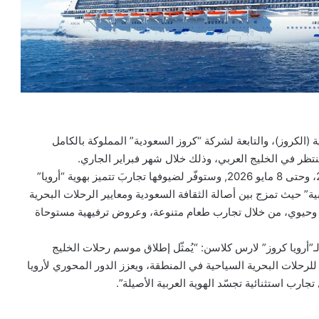
 (الكروز)، والتابعة لشركة “كروز السعودية” المملوكة بالكامل
نتظر في الخليج العربي، وذلك خلال شهر فبراير الجاري.
وستبدأ “أرويا” الإبحار في الخليج العربي يوم 21 فبراير 2026، وحتى 8 مايو 2026, وستوفّر لضيوفها تجاربَ تتميز بهوية “أرويا”
” حيث تمزج بين أصالة الثقافة السعودية ومعايير الرحلات البحرية
ض وحيوي، من خلال تجارب طعام متنوعة، وعروض ترفيهية مستوحاة
ـ”أرويا كروز” لارس كلاسن: “يُمثّل إطلاق موسم رحلات الخليج
للرحلات البحرية السياحية في المنطقة، ويعزز الدور المحوري لأرويا
ارب استثنائية تجسّد الهوية العربية الأصيلة”.