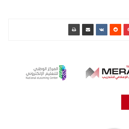
بينتيريست
‏Reddit
‏VKontakte
مشاركة عبر البريد
طباعة