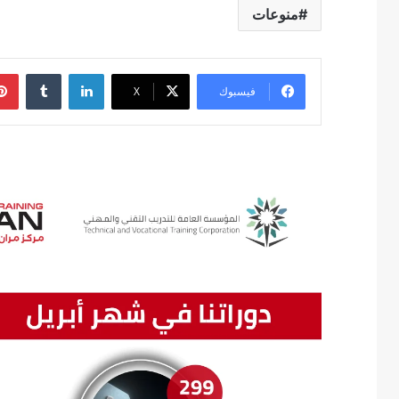
منوعات
لينكدإن
‏Tumblr
فيسبوك
‫X