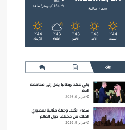
16%
1.64 كيلومتر/ساعة
سماء صافية
44
43
43
43
44
℃
℃
℃
℃
℃
السبت
الأحد
الأثنين
الثلاثاء
الأربعاء
ولي عهد بريطانيا يصل إلى محافظة
العلا
فبراير 9, 2026
سماء العُلا.. وجهة مثالية لمصوري
الفلك من مختلف دول العالم
فبراير 9, 2026