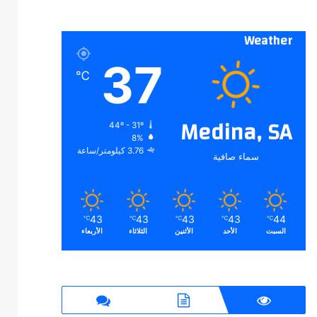
Weather
37
℃
Medina, SA
44º - 31º
8%
3.76 كيلومتر/ساعة
سماء صافية
43
43
43
43
44
℃
℃
℃
℃
℃
السبت
الأحد
الأثنين
الثلاثاء
الأربعاء