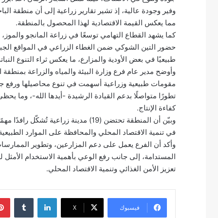
وفير وجودة عالية، إذ تشير تقارير زراعية إلى أن منطقة البا
مما يعكس القيمة الاقتصادية لهذا المحصول بالمنطقة.
كما يشهد القطاع التهامي توسعًا في زراعة المانجو والموز، ا
حضور التين الشوكي ضمن الغطاء الزراعي في المواقع الجبلية
طبيعيًا في بعض الأودية والمزارع، ما يعكس ثراء التنوع النبات
وأوضح مدير عام فرع وزارة البيئة والمياه والزراعة بمنطقة 
مقومات طبيعية وزراعية أسهمت في تنوع محاصيلها ورفع جودة
تطورًا متواصلًا بدعم القيادة الرشيدة -أيدها الله-، وما يحظ
كفاءة الإنتاج.
وبيّن أن المنطقة تحتضن (19) مدينة زراعي
في تنمية الاقتصاد المحلي والمحافظة على الموارد الطبيعية
وأكد أن الفرع يعمل على دعم المزارعين، وتطوير الممارسات 
المستدامة، إلى جانب رفع الوعي بأهمية الاستخدام الأمثل ل
تعزيز الأمن الغذائي وتنمية الاقتصاد المحلي.
لينكدإن
فيسبوك
‫X