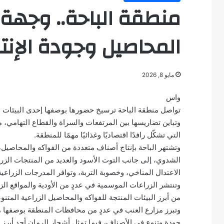
منطقة الباحة.. وجهة زر
المحاصيل وجودة الإنتا
مايو 8, 2026
واس
تواصل منطقة الباحة ترسيخ حضورها بوصفها إحدى البيئات ال
وتباين تضاريسها بين المرتفعات والسراة والقطاع التهامي، 
التي تشكّل رافدًا اقتصاديًا وغذائيًا مهمًا للمنطقة.
وتشتهر الباحة بإنتاج أصناف متعددة من الفواكه والمحاصيل، م
الشدوي، إلى جانب التوت الأسود والعديد من المنتجات الزر
الاعتدال المناخي، وخصوبة التربة، وتوافر المدرجات الزراعية 
وتنتشر الزراعات الموسمية في عددٍ من الأودية والمواقع الزراع
من أبرز البيئات المنتجة للفواكه والمحاصيل الزراعية المتنو
وتبرز مزارع العنب في عددٍ من محافظات المنطقة بوصفها من 
جودة وتنوع في الأصناف، فيما تمثل أشجار الرمان أحد أبرز ال