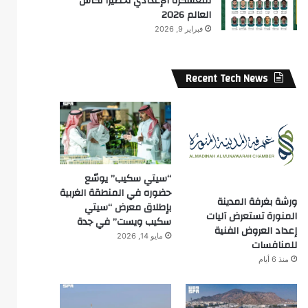
لمعسكره الإعدادي تحضيرًا لكأس
العالم 2026
فبراير 9, 2026
Recent Tech News
“سيتي سكيب” يوسّع
حضوره في المنطقة الغربية
ورشة بغرفة المدينة
بإطلاق معرض “سيتي
المنورة تستعرض آليات
سكيب ويست” في جدة
إعداد العروض الفنية
مايو 14, 2026
للمنافسات
منذ 6 أيام