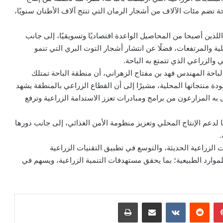
حة تضم مئات الآلاف من أشجار الرمان التي تنتج آلاف الأطنان سنويًا،
للذين أصبحا من المحاصيل الواعدة اقتصاديًا وتسويقيًا، إلى جانب
 والمرتفعات، فضلًا عن انتشار أشجار التوت البري التي تنمو
ي والزراعي الذي تتمتع به الباحة.
الباحة المهندس فهد بن مفتاح الزهراني، أن منطقة الباحة تمتلك
 منتجاتها المحلية، مشيرًا إلى أن القطاع الزراعي بالمنطقة يشهد
ى به المزارعون من برامج ومبادرات تعزز الاستدامة الزراعية وترفع
ة تُشكّل رافدًا مهمًا لدعم الإنتاج المحلي وتعزيز منظومة الأمن الغذائي، إلى جانب دورها
.
الزراعية الحديثة، والتوسع في تطبيق التقنيات الزراعية
لموارد الطبيعية؛ بما يحقق مستهدفات التنمية الزراعية، ويسهم في
بينتيريست
مشاركة عبر البريد
طباعة