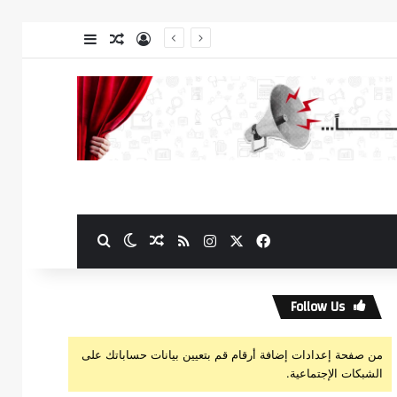
تسجيل الدخول
مقال عشوائي
إضافة عمود جا
‫X
فيسبوك
انستقرام
ملخص الموقع RSS
مقال عشوائي
بحث عن
الوضع المظلم
Follow Us
من صفحة إعدادات إضافة أرقام قم بتعيين بيانات حساباتك على
الشبكات الإجتماعية.